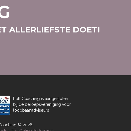
G
T ALLERLIEFSTE DOET!
Loft Coaching is aangesloten
bij de beroepsvereniging voor
loopbaanadviseurs
 Coaching © 2026
ack – The Online Performers