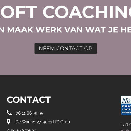
LOFT COACHIN
EN MAAK WERK VAN WAT JE HE
NEEM CONTACT OP
CONTACT

06 11 86 79 95

De Waring 27, 9001 HZ Grou
Loft
KVK: 64879623
Bratp