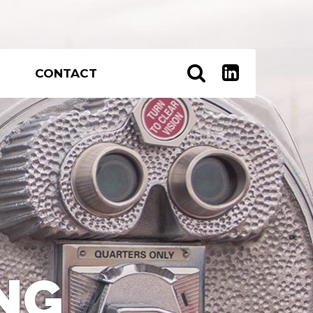


CONTACT
NG